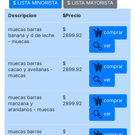
$ LISTA MINORISTA
$ LISTA MAYORISTA
Descripcion
$Precio
muecas barras
$
comprar
banana y d de leche
2899.92
- muecas
ver
muecas barras
$
comprar
cacao y avellanas -
2899.92
muecas
ver
muecas barras
$
comprar
manzana y
2899.92
arandanos - muecas
ver
muecas barras
$
comprar