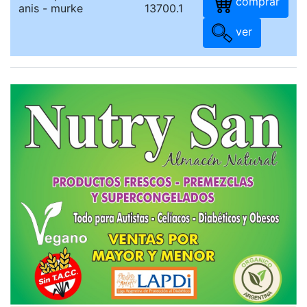
comprar
anis - murke
13700.1
ver